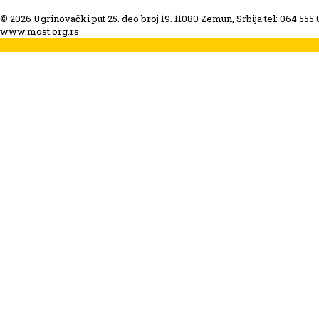
© 2026 Ugrinovački put 25. deo broj 19. 11080 Zemun, Srbija tel: 064 555
www.most.org.rs