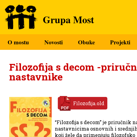
Grupa Most
O mostu
Novosti
Obuke
Projekti
Filozofija s decom -priručn
nastavnike
Filozofija.old
“Filozofija s decom” je priručnik
nastavnicima osnovnih i srednji
koji žele da primenjuju filozofsko