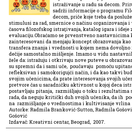
istraživanje u radu sa decom. Pri
sadrži informacije o programu Filo
decom, priče koje treba da posluž
stimulusi za rad, smernice o načinu organizovanja i
časova filozofskog istraţivanja, katalog igara i ideje 
evaluaciju.Obraćamo se prvenstveno nastavnicima k
zainteresovani da menjaju koncept obrazovanja kao
transfera znanja i vrednosti u kojem nema dovoljno
dečije samostalno mišljenje. Imamo u vidu nastavni
žele da: istražuju i otkrivaju nove puteve u obrazovan
su spremni da i sami uče, poučavaju pomoću upitano
refleksivan i samokorigujći način, i da kao takvi bu
svojim učenicima, da prate interesovanja svojih uče
pretvore čas u saradničku aktivnost u kojoj deca istr
postavljaju pitanja, razmišljaju o toku i rezultatima
rada, da neguju kritički duh svojih učenika, da ih p
na razmišljanje o vrednostima i kultivisanje vrlina
Autorke: Radmila Branković-Sutton, Radmila Gošovi
Gošović
Izdavač: Kreativni centar, Beograd, 2007
.