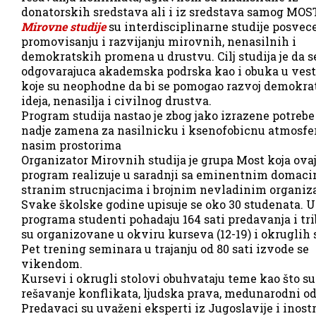
donatorskih sredstava ali i iz sredstava samog MOST
Mirovne studije
su interdisciplinarne studije posvec
promovisanju i razvijanju mirovnih, nenasilnih i
demokratskih promena u drustvu. Cilj studija je da s
odgovarajuca akademska podrska kao i obuka u ves
koje su neophodne da bi se pomogao razvoj demokra
ideja, nenasilja i civilnog drustva.
Program studija nastao je zbog jako izrazene potrebe
nadje zamena za nasilnicku i ksenofobicnu atmosfe
nasim prostorima
Organizator Mirovnih studija je grupa Most koja ova
program realizuje u saradnji sa eminentnim domaci
stranim strucnjacima i brojnim nevladinim organiz
Svake školske godine upisuje se oko 30 studenata. U
programa studenti pohadaju 164 sati predavanja i tri
su organizovane u okviru kurseva (12-19) i okruglih 
Pet trening seminara u trajanju od 80 sati izvode se
vikendom.
Kursevi i okrugli stolovi obuhvataju teme kao što su
rešavanje konflikata, ljudska prava, medunarodni o
Predavaci su uvaženi eksperti iz Jugoslavije i inost