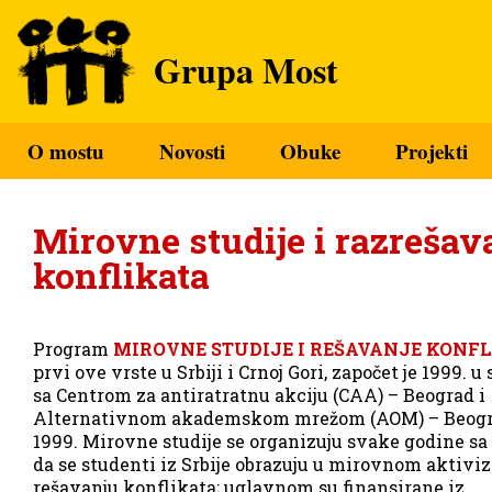
Grupa Most
O mostu
Novosti
Obuke
Projekti
Mirovne studije i razrešav
konflikata
Program
MIROVNE STUDIJE I REŠAVANJE KONF
prvi ove vrste u Srbiji i Crnoj Gori, započet je 1999. u
sa Centrom za antiratratnu akciju (CAA) – Beograd i
Alternativnom akademskom mrežom (AOM) – Beogr
1999. Mirovne studije se organizuju svake godine sa
da se studenti iz Srbije obrazuju u mirovnom aktivi
rešavanju konflikata; uglavnom su finansirane iz