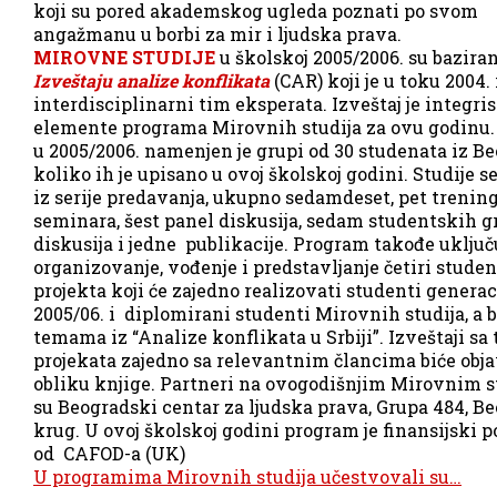
koji su pored akademskog ugleda poznati po svom
angažmanu u borbi za mir i ljudska prava.
MIROVNE STUDIJE
u školskoj 2005/2006. su bazira
Izveštaju analize konflikata
(CAR) koji je u toku 2004.
interdisciplinarni tim eksperata. Izveštaj je integri
elemente programa Mirovnih studija za ovu godinu
u 2005/2006. namenjen je grupi od 30 studenata iz Be
koliko ih je upisano u ovoj školskoj godini. Studije se
iz serije predavanja, ukupno sedamdeset, pet trenin
seminara, šest panel diskusija, sedam studentskih 
diskusija i jedne publikacije. Program takođe uključ
organizovanje, vođenje i predstavljanje četiri stude
projekta koji će zajedno realizovati studenti generac
2005/06. i diplomirani studenti Mirovnih studija, a 
temama iz “Analize konflikata u Srbiji”. Izveštaji sa 
projekata zajedno sa relevantnim člancima biće obja
obliku knjige. Partneri na ovogodišnjim Mirovnim 
su Beogradski centar za ljudska prava, Grupa 484, B
krug. U ovoj školskoj godini program je finansijski 
od CAFOD-a (UK)
U programima Mirovnih studija učestvovali su…