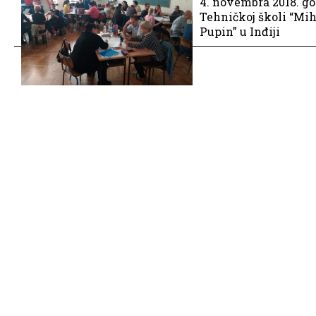
4. novembra 2018. go
Tehničkoj školi “Mih
Pupin” u Inđiji