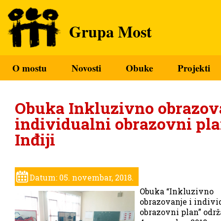
Grupa Most
O mostu
Novosti
Obuke
Projekti
Obuka Inkluzivno obrazova
individualni obrazovni pla
Inđiji
Datum: 05. novembar, 2018.
Obuka “Inkluzivno
obrazovanje i indivi
obrazovni plan” održa