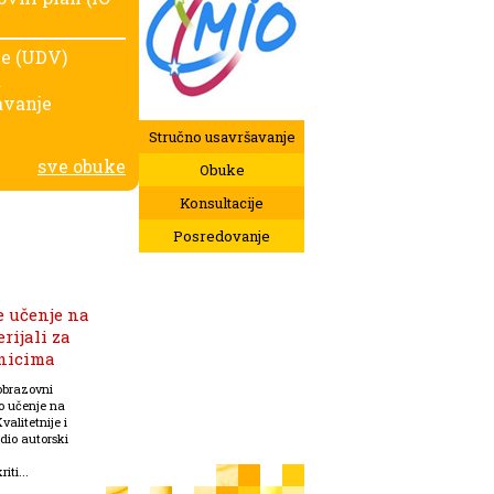
je (UDV)
a
avanje
Stručno usavršavanje
sve obuke
Obuke
Konsultacije
Posredovanje
e učenje na
rijali za
enicima
obrazovni
ko učenje na
valitetnije i
dio autorski
iti...