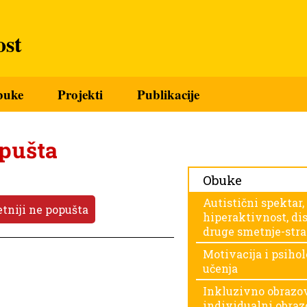
st
buke
Projekti
Publikacije
opušta
Obuke
Autistični spektar,
tniji ne popušta
hiperaktivnost, dis
druge smetnje-stra
Motivacija i psihol
učenja
Inkluzivno obrazov
individualni obraz