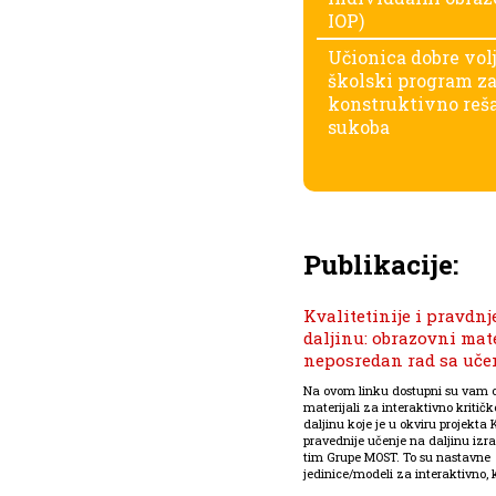
IOP)
Učionica dobre vol
školski program z
konstruktivno reš
sukoba
Publikacije:
Kvalitetinije i pravdnj
daljinu: obrazovni mate
neposredan rad sa uč
Na ovom linku dostupni su vam 
materijali za interaktivno kritič
daljinu koje je u okviru projekta K
pravednije učenje na daljinu izra
tim Grupe MOST. To su nastavne
jedinice/modeli za interaktivno, kr