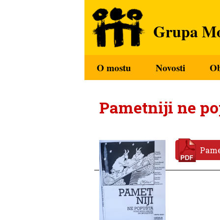
Grupa Mo
O mostu
Novosti
O
Pametniji ne p
Pame