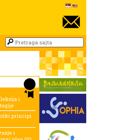
leksija i
tegije
oški principi
anje i
ovni plan (IO