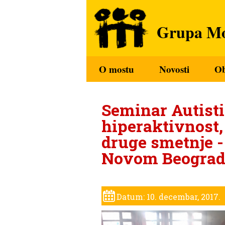
Grupa Mo
O mostu
Novosti
O
Seminar Autisti
hiperaktivnost, 
druge smetnje - 
Novom Beogra
Datum: 10. decembar, 2017.