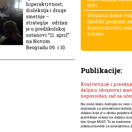
hiperaktivnost,
IOP)
disleksija i druge
Učionica dobre vol
smetnje –
školski program z
strategije održan
konstruktivno reš
je u predškolskoj
sukoba
ustanovi “11. april”
na Novom
Beogradu 09. i 10.
Publikacije:
Kvalitetinije i pravdnj
daljinu: obrazovni mate
neposredan rad sa uč
Na ovom linku dostupni su vam 
materijali za interaktivno kritič
daljinu koje je u okviru projekta K
pravednije učenje na daljinu izra
tim Grupe MOST. To su nastavne
jedinice/modeli za interaktivno, kr