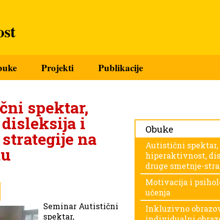
st
buke
Projekti
Publikacije
čni spektar,
disleksija i
Obuke
strategije na
Autistični spektar,
du
hiperaktivnost, dis
druge smetnje-stra
Motivacija i psihol
učenja
Seminar Autistični
Inkluzivno obrazov
spektar,
individualni obraz