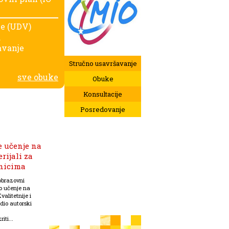
je (UDV)
a
avanje
Stručno usavršavanje
sve obuke
Obuke
Konsultacije
Posredovanje
e učenje na
rijali za
enicima
obrazovni
ko učenje na
valitetnije i
dio autorski
iti...