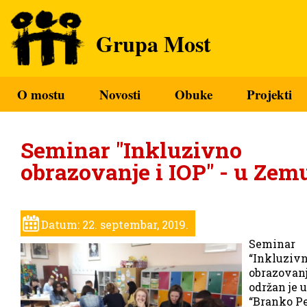
Grupa Most
O mostu
Novosti
Obuke
Projekti
Seminar "Inkluzivno
obrazovanje i IOP" - u Ze
Datum: 22. septembar, 2019.
Seminar
“Inkluziv
obrazovanj
održan je 
“Branko Pe