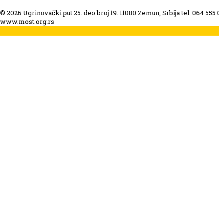
© 2026 Ugrinovački put 25. deo broj 19. 11080 Zemun, Srbija tel: 064 555
www.most.org.rs