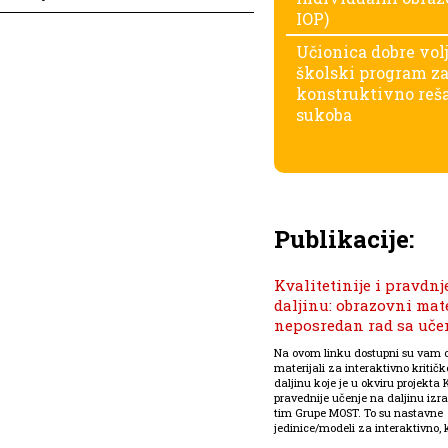
IOP)
Učionica dobre vol
školski program z
konstruktivno reš
sukoba
Publikacije:
Kvalitetinije i pravdnj
daljinu: obrazovni mate
neposredan rad sa uč
Na ovom linku dostupni su vam 
materijali za interaktivno kritič
daljinu koje je u okviru projekta K
pravednije učenje na daljinu izra
tim Grupe MOST. To su nastavne
jedinice/modeli za interaktivno, kr