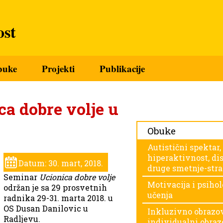
st
buke
Projekti
Publikacije
a dobre volje u
Obuke
Autistični spektar,
hiperaktivnost, dis
Datum: 30. mart, 2018.
druge smetnje-stra
Seminar
Ucionica dobre volje
Motivacija i psihol
održan je sa 29 prosvetnih
učenja
radnika 29-31. marta 2018. u
OS Dusan Danilovic u
Inkluzivno obrazov
Radljevu.
individualni obraz