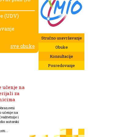
je (UDV)
a
avanje
Stručno usavršavanje
sve obuke
Obuke
Konsultacije
Posredovanje
e učenje na
rijali za
enicima
obrazovni
ko učenje na
valitetnije i
dio autorski
iti...