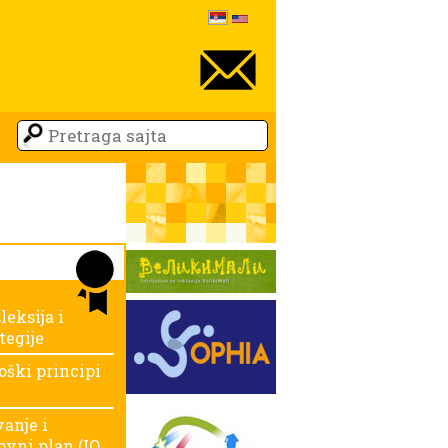
leksija i
tegije
oški principi
anje i
ovni plan (IO